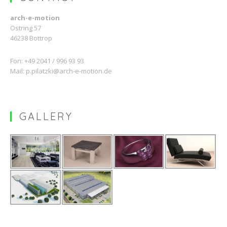
arch-e-motion
Ostring 57
46238 Bottrop
Fon: +49 2041 / 996 93 93
Mail:
p.pilatzki@arch-e-motion.de
GALLERY