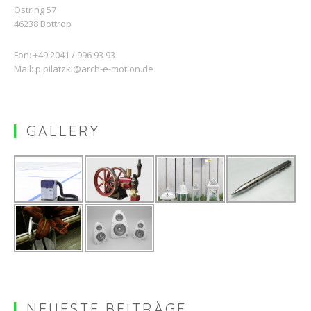
Ostring 57
46238 Bottrop
Fon: +49 2041 / 996 93 93
Mail:
p.pilatzki@arch-e-motion.de
GALLERY
NEUESTE BEITRÄGE