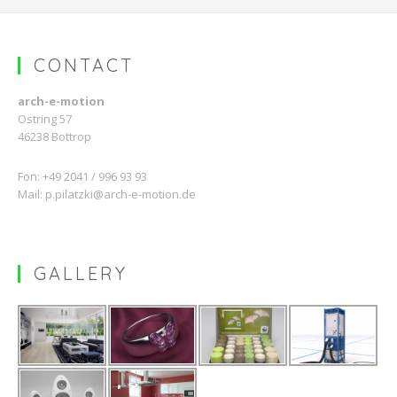
CONTACT
arch-e-motion
Ostring 57
46238 Bottrop
Fon: +49 2041 / 996 93 93
Mail:
p.pilatzki@arch-e-motion.de
GALLERY