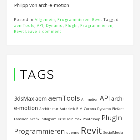
Philipp von arch-e-motion
Posted in
Allgemein
,
Programmieren
,
Revit
Tagged
aemTools
,
API
,
Dynamo
,
PlugIn
,
Programmieren
,
Revit
Leave a comment
TAGS
aemTools
API
3dsMax
aem
arch-
Animation
e-motion
Architektur
Autodesk
BIM
Corona
Dynamo
Elefant
PlugIn
Familien
Grafik
Instagram
Krise
Minimax
Photoshop
Revit
Programmieren
quenno
SocialMedia